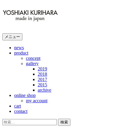
コ
ン
テ
ン
ツ
メニュー
へ
ス
news
キ
product
concept
ッ
gallery
プ
2019
2018
2017
2015
archive
online shop
my account
cart
contact
検
索: