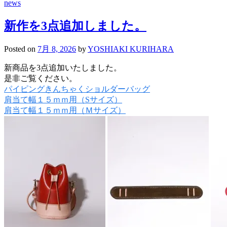
news
新作を3点追加しました。
Posted
on
7月 8, 2026
by
YOSHIAKI KURIHARA
新商品を3点追加いたしました。
是非ご覧ください。
パイピングきんちゃくショルダーバッグ
肩当て幅１５ｍｍ用（Sサイズ）
肩当て幅１５ｍｍ用（Ｍサイズ）