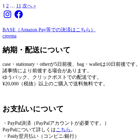
1
2
…
11
次へ »
投
Instagram
Facebook
稿
の
BASE（Amazon Pay等での決済はこちら）
ペ
creema
ー
納期・配送について
ジ
case・stationary・otherが5日前後、bag・walletは10日前後です
送
諸事情により前後する場合があります。
り
ゆうパック、クリックポストでの配送です。
¥20,000（税抜）以上のご購入で送料無料です。
お支払いについて
・PayPal決済（PayPalアカウントが必要です。）
PayPalについて詳しくは
こちら
。
・Paidy翌⽉払い（コンビニ/銀⾏）