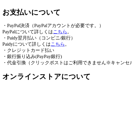
お支払いについて
・PayPal決済（PayPalアカウントが必要です。）
PayPalについて詳しくは
こちら
。
・Paidy翌⽉払い（コンビニ/銀⾏）
Paidyについて詳しくは
こちら
。
・クレジットカード払い
・銀行振り込み(PayPay銀行)
・代金引換（クリックポストはご利用できません※キャンセ
オンラインストアについて
・全商品一覧
・マイアカウント
（ログイン＆新規登録）
・カート
・よくある質問
・ショッピングガイド
・プライバシーポリシー