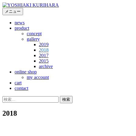
コ
ン
メニュー
テ
news
ン
product
ツ
concept
へ
gallery
ス
2019
キ
2018
2017
ッ
2015
プ
archive
online shop
my account
cart
contact
検
索:
2018