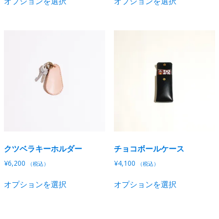
オプションを選択
オプションを選択
プ
プ
の
の
す
す
シ
シ
商
商
ョ
ョ
品
品
ン
ン
に
に
は
は
は
は
商
商
複
複
品
品
数
数
ペ
ペ
の
の
ー
ー
バ
バ
ジ
ジ
リ
リ
か
か
エ
エ
ら
ら
ー
ー
選
選
シ
シ
択
択
クツベラキーホルダー
チョコボールケース
ョ
ョ
で
で
ン
ン
¥
6,200
¥
4,100
（税込）
（税込）
き
き
が
が
こ
こ
ま
ま
あ
あ
オプションを選択
オプションを選択
の
の
す
す
り
り
商
商
ま
ま
品
品
す。
す。