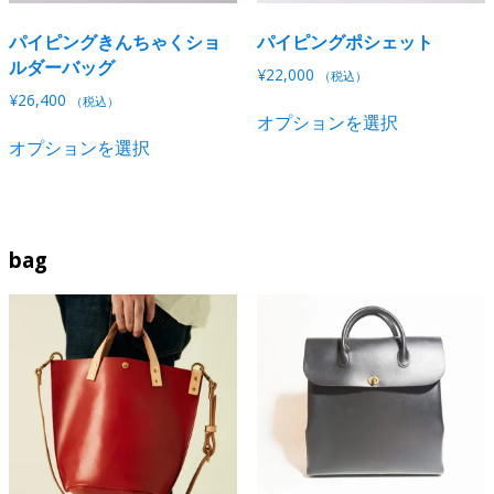
シ
シ
パイピングきんちゃくショ
パイピングポシェット
ョ
ョ
ルダーバッグ
ン
ン
¥
22,000
（税込）
が
が
¥
26,400
こ
（税込）
あ
あ
オプションを選択
こ
の
り
り
オプションを選択
の
商
ま
ま
商
品
す。
す。
品
に
オ
オ
に
は
プ
プ
は
複
bag
シ
シ
複
数
ョ
ョ
数
の
ン
ン
の
バ
は
は
バ
リ
商
商
リ
エ
品
品
エ
ー
ペ
ペ
ー
シ
ー
ー
シ
ョ
ジ
ジ
ョ
ン