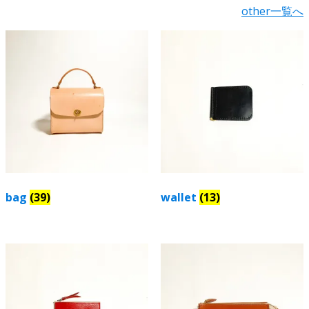
に
に
other一覧へ
オ
オ
は
は
プ
プ
複
複
シ
シ
数
数
ョ
ョ
の
の
ン
ン
バ
バ
は
は
リ
リ
商
商
エ
エ
品
品
ー
ー
ペ
ペ
シ
シ
ー
ー
ョ
ョ
ジ
ジ
ン
ン
か
か
が
が
bag
(39)
wallet
(13)
ら
ら
あ
あ
選
選
り
り
択
択
ま
ま
で
で
す。
す。
き
き
オ
オ
ま
ま
プ
プ
す
す
シ
シ