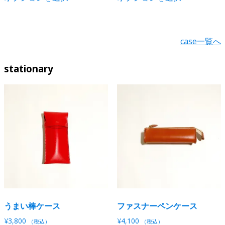
の
の
す
す
り
り
商
商
ま
ま
品
品
す。
す。
に
に
case一覧へ
オ
オ
は
は
プ
プ
複
複
シ
シ
stationary
数
数
ョ
ョ
の
の
ン
ン
バ
バ
は
は
リ
リ
商
商
エ
エ
品
品
ー
ー
ペ
ペ
シ
シ
ー
ー
ョ
ョ
ジ
ジ
ン
ン
か
か
が
が
ら
ら
あ
あ
選
選
り
り
択
択
うまい棒ケース
ファスナーペンケース
ま
ま
で
で
す。
す。
¥
3,800
¥
4,100
（税込）
（税込）