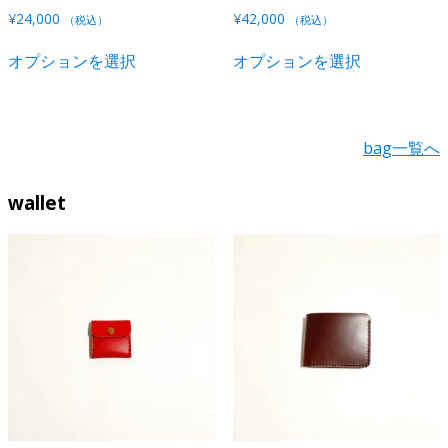
選
択
ン
ン
¥
24,000
¥
42,000
（税込）
（税込）
択
で
が
が
こ
こ
で
き
あ
あ
オプションを選択
オプションを選択
の
の
き
ま
り
り
商
商
ま
す
ま
ま
品
品
す
す。
す。
に
に
bag一覧へ
オ
オ
は
は
プ
プ
複
複
シ
シ
wallet
数
数
ョ
ョ
の
の
ン
ン
バ
バ
は
は
リ
リ
商
商
エ
エ
品
品
ー
ー
ペ
ペ
シ
シ
ー
ー
ョ
ョ
ジ
ジ
ン
ン
か
か
が
が
ら
ら
あ
あ