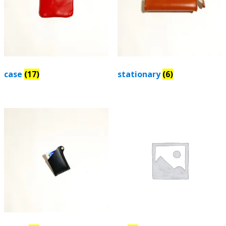
ョ
ョ
ン
ン
は
は
商
商
品
品
ペ
ペ
case
(17)
stationary
(6)
ー
ー
ジ
ジ
か
か
ら
ら
選
選
択
択
で
で
き
き
ま
ま
す
す