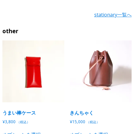
ま
ま
品
品
す。
す。
に
に
stationary一覧へ
オ
オ
は
は
プ
プ
複
複
シ
シ
other
数
数
ョ
ョ
の
の
ン
ン
バ
バ
は
は
リ
リ
商
商
エ
エ
品
品
ー
ー
ペ
ペ
シ
シ
ー
ー
ョ
ョ
ジ
ジ
ン
ン
か
か
が
が
ら
ら
あ
あ
選
選
り
り
択
択
うまい棒ケース
きんちゃく
ま
ま
で
で
す。
す。
¥
3,800
¥
15,000
（税込）
（税込）
き
き
オ
オ
こ
こ
ま
ま