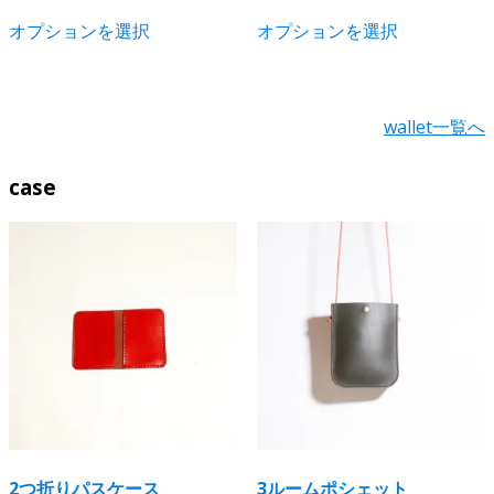
が
が
こ
こ
ま
ま
あ
あ
オプションを選択
オプションを選択
の
の
す
す
り
り
商
商
ま
ま
品
品
す。
す。
に
に
wallet一覧へ
オ
オ
は
は
プ
プ
複
複
シ
シ
case
数
数
ョ
ョ
の
の
ン
ン
バ
バ
は
は
リ
リ
商
商
エ
エ
品
品
ー
ー
ペ
ペ
シ
シ
ー
ー
ョ
ョ
ジ
ジ
ン
ン
か
か
が
が
ら
ら
あ
あ
選
選
り
り
択
択
2つ折りパスケース
3ルームポシェット