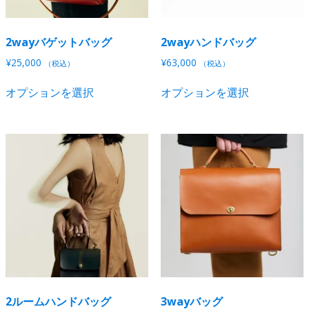
か
か
ン
が
ら
ら
が
あ
選
選
あ
り
2wayバゲットバッグ
2wayハンドバッグ
択
択
り
ま
¥
25,000
¥
63,000
（税込）
（税込）
で
で
ま
す。
こ
こ
き
き
す。
オ
オプションを選択
オプションを選択
の
の
ま
ま
オ
プ
商
商
す
す
プ
シ
品
品
シ
ョ
に
に
ョ
ン
は
は
ン
は
複
複
は
商
数
数
商
品
の
の
品
ペ
バ
バ
ペ
ー
リ
リ
ー
ジ
エ
エ
ジ
か
ー
ー
か
ら
シ
シ
ら
選
2ルームハンドバッグ
3wayバッグ
ョ
ョ