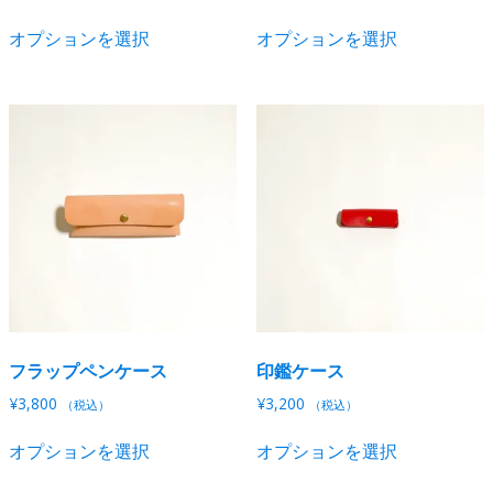
き
き
オ
オ
こ
こ
ま
ま
オプションを選択
オプションを選択
プ
プ
の
の
す
す
シ
シ
商
商
ョ
ョ
品
品
ン
ン
に
に
は
は
は
は
商
商
複
複
品
品
数
数
ペ
ペ
の
の
ー
ー
バ
バ
ジ
ジ
リ
リ
か
か
エ
エ
ら
ら
ー
ー
選
選
シ
シ
択
択
フラップペンケース
印鑑ケース
ョ
ョ
で
で
ン
ン
¥
3,800
¥
3,200
（税込）
（税込）
き
き
が
が
こ
こ
ま
ま
あ
あ
オプションを選択
オプションを選択
の
の
す
す
り
り
商
商