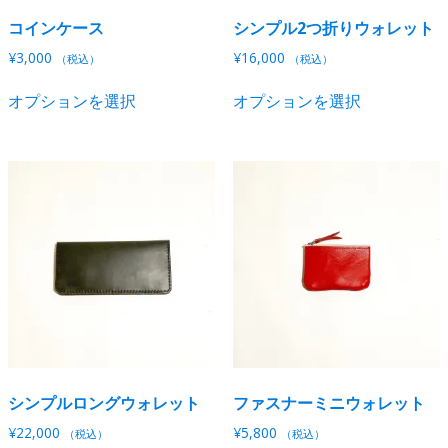
選
選
り
り
択
択
コインケース
シンプル2つ折りウォレット
ま
ま
で
で
す。
す。
¥
3,000
¥
16,000
（税込）
（税込）
き
き
オ
オ
こ
こ
ま
ま
オプションを選択
オプションを選択
プ
プ
の
の
す
す
シ
シ
商
商
ョ
ョ
品
品
ン
ン
に
に
は
は
は
は
商
商
複
複
品
品
数
数
ペ
ペ
の
の
ー
ー
バ
バ
ジ
ジ
リ
リ
か
か
エ
エ
ら
ら
ー
ー
選
選
シ
シ
択
択
シンプルロングウォレット
ファスナーミニウォレット
ョ
ョ
で
で
ン
ン
¥
22,000
¥
5,800
（税込）
（税込）
き
き