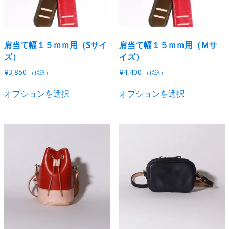
肩当て幅１５ｍｍ用（Sサイ
肩当て幅１５ｍｍ用（Ｍサ
ズ）
イズ）
¥
3,850
¥
4,400
（税込）
（税込）
こ
こ
オプションを選択
オプションを選択
の
の
商
商
品
品
に
に
は
は
複
複
数
数
の
の
バ
バ
リ
リ
エ
エ
ー
ー