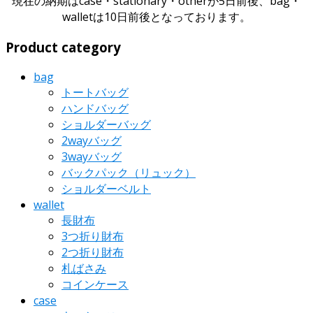
現在の納期はcase・stationary・otherが5日前後、bag・
walletは10日前後となっております。
Product category
bag
トートバッグ
ハンドバッグ
ショルダーバッグ
2wayバッグ
3wayバッグ
バックパック（リュック）
ショルダーベルト
wallet
長財布
3つ折り財布
2つ折り財布
札ばさみ
コインケース
case