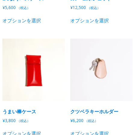
ま
ま
で
で
す。
す。
¥
5,600
¥
12,500
（税込）
（税込）
き
き
オ
オ
こ
こ
ま
ま
オプションを選択
オプションを選択
プ
プ
の
の
す
す
シ
シ
商
商
ョ
ョ
品
品
ン
ン
に
に
は
は
は
は
商
商
複
複
品
品
数
数
ペ
ペ
の
の
ー
ー
バ
バ
ジ
ジ
リ
リ
か
か
エ
エ
ら
ら
ー
ー
選
選
シ
シ
択
択
うまい棒ケース
クツベラキーホルダー
ョ
ョ
で
で
ン
ン
¥
3,800
¥
6,200
（税込）
（税込）
き
き
が
が
こ
こ
ま
ま
あ
あ
オプションを選択
オプションを選択