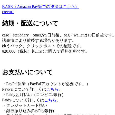
ビ
BASE（Amazon Pay等での決済はこちら）
creema
ゲ
納期・配送について
ー
シ
case・stationary・otherが5日前後、bag・walletは10日前後です
ョ
諸事情により前後する場合があります。
ゆうパック、クリックポストでの配送です。
ン
¥20,000（税抜）以上のご購入で送料無料です。
お支払いについて
・PayPal決済（PayPalアカウントが必要です。）
PayPalについて詳しくは
こちら
。
・Paidy翌⽉払い（コンビニ/銀⾏）
Paidyについて詳しくは
こちら
。
・クレジットカード払い
・銀行振り込み(PayPay銀行)