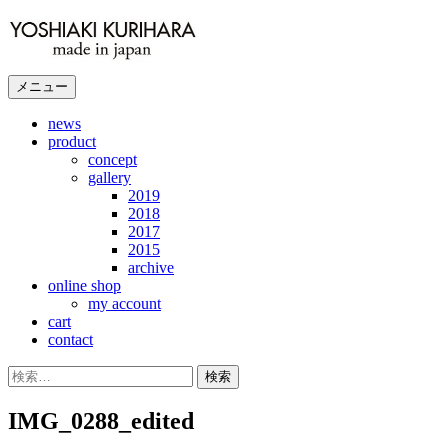
コ
ン
テ
ン
メニュー
ツ
へ
news
product
ス
concept
キ
gallery
ッ
2019
プ
2018
2017
2015
archive
online shop
my account
cart
contact
検
索:
IMG_0288_edited