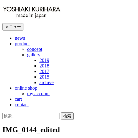
コ
ン
テ
ン
メニュー
ツ
へ
news
product
ス
concept
キ
gallery
ッ
2019
プ
2018
2017
2015
archive
online shop
my account
cart
contact
検
索:
IMG_0144_edited