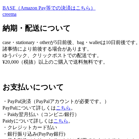
ビ
BASE（Amazon Pay等での決済はこちら）
creema
ゲ
納期・配送について
ー
シ
case・stationary・otherが5日前後、bag・walletは10日前後です
ョ
諸事情により前後する場合があります。
ゆうパック、クリックポストでの配送です。
ン
¥20,000（税抜）以上のご購入で送料無料です。
お支払いについて
・PayPal決済（PayPalアカウントが必要です。）
PayPalについて詳しくは
こちら
。
・Paidy翌⽉払い（コンビニ/銀⾏）
Paidyについて詳しくは
こちら
。
・クレジットカード払い
・銀行振り込み(PayPay銀行)