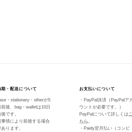
納期・配送について
お支払いについて
ase・stationary・otherが5
・PayPal決済（PayPalア
前後、bag・walletは10日
ウントが必要です。）
前後です。
PayPalについて詳しくは
諸事情により前後する場合
ちら
。
があります。
・Paidy翌⽉払い（コンビ