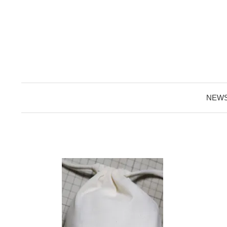
コ
ン
テ
ン
ツ
へ
ス
NEW
キ
ッ
プ