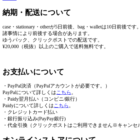
ゲ
納期・配送について
ー
シ
case・stationary・otherが5日前後、bag・walletは10日前後です
ョ
諸事情により前後する場合があります。
ゆうパック、クリックポストでの配送です。
ン
¥20,000（税抜）以上のご購入で送料無料です。
お支払いについて
・PayPal決済（PayPalアカウントが必要です。）
PayPalについて詳しくは
こちら
。
・Paidy翌⽉払い（コンビニ/銀⾏）
Paidyについて詳しくは
こちら
。
・クレジットカード払い
・銀行振り込み(PayPay銀行)
・代金引換（クリックポストはご利用できません※キャンセ