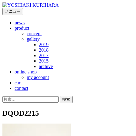
コ
ン
メニュー
テ
news
ン
product
ツ
concept
へ
gallery
ス
2019
キ
2018
2017
ッ
2015
プ
archive
online shop
my account
cart
contact
検
索:
DQOD2215