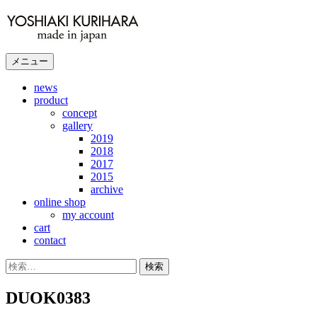
コ
ン
テ
ン
メニュー
ツ
へ
news
product
ス
concept
キ
gallery
ッ
2019
プ
2018
2017
2015
archive
online shop
my account
cart
contact
検
索:
DUOK0383