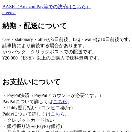
BASE（Amazon Pay等での決済はこちら）
ビ
creema
ゲ
納期・配送について
ー
シ
case・stationary・otherが5日前後、bag・walletは10日前後です
ョ
諸事情により前後する場合があります。
ゆうパック、クリックポストでの配送です。
ン
¥20,000（税抜）以上のご購入で送料無料です。
お支払いについて
・PayPal決済（PayPalアカウントが必要です。）
PayPalについて詳しくは
こちら
。
・Paidy翌⽉払い（コンビニ/銀⾏）
Paidyについて詳しくは
こちら
。
・クレジットカード払い
・銀行振り込み(PayPay銀行)