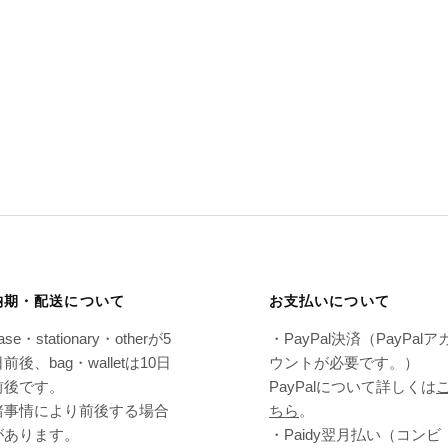
納期・配送について
お支払いについて
ase・stationary・otherが5
・PayPal決済（PayPalア
前後、bag・walletは10日
ウントが必要です。）
前後です。
PayPalについて詳しくは
諸事情により前後する場合
ちら
。
があります。
・Paidy翌⽉払い（コンビ