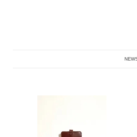
コ
ン
テ
ン
ツ
へ
ス
NEW
キ
ッ
プ