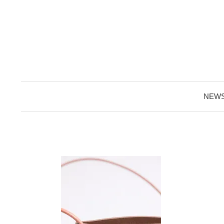
コ
ン
テ
ン
ツ
へ
ス
NEW
キ
ッ
プ