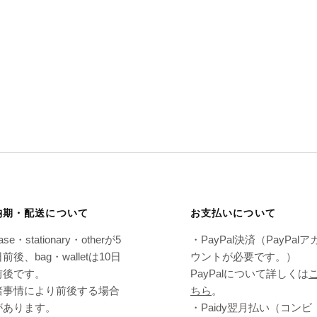
納期・配送について
お支払いについて
ase・stationary・otherが5
・PayPal決済（PayPalア
前後、bag・walletは10日
ウントが必要です。）
前後です。
PayPalについて詳しくは
諸事情により前後する場合
ちら
。
があります。
・Paidy翌⽉払い（コンビ