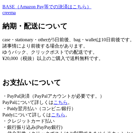
BASE（Amazon Pay等での決済はこちら）
ビ
creema
ゲ
納期・配送について
ー
シ
case・stationary・otherが5日前後、bag・walletは10日前後です
ョ
諸事情により前後する場合があります。
ゆうパック、クリックポストでの配送です。
ン
¥20,000（税抜）以上のご購入で送料無料です。
お支払いについて
・PayPal決済（PayPalアカウントが必要です。）
PayPalについて詳しくは
こちら
。
・Paidy翌⽉払い（コンビニ/銀⾏）
Paidyについて詳しくは
こちら
。
・クレジットカード払い
・銀行振り込み(PayPay銀行)