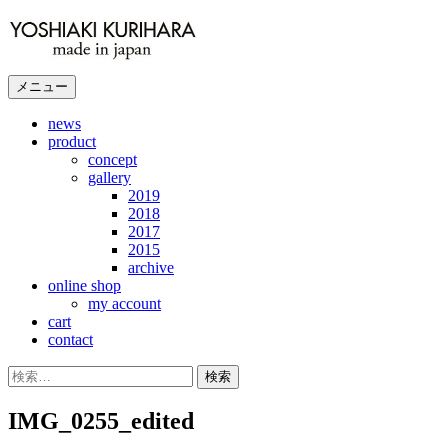
コ
ン
テ
ン
メニュー
ツ
へ
news
product
ス
concept
キ
gallery
ッ
2019
プ
2018
2017
2015
archive
online shop
my account
cart
contact
検
索:
IMG_0255_edited