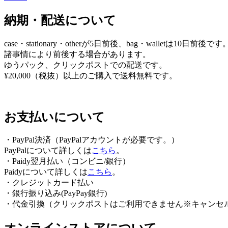
ゲ
納期・配送について
ー
シ
case・stationary・otherが5日前後、bag・walletは10日前後です
ョ
諸事情により前後する場合があります。
ゆうパック、クリックポストでの配送です。
ン
¥20,000（税抜）以上のご購入で送料無料です。
お支払いについて
・PayPal決済（PayPalアカウントが必要です。）
PayPalについて詳しくは
こちら
。
・Paidy翌⽉払い（コンビニ/銀⾏）
Paidyについて詳しくは
こちら
。
・クレジットカード払い
・銀行振り込み(PayPay銀行)
・代金引換（クリックポストはご利用できません※キャンセ