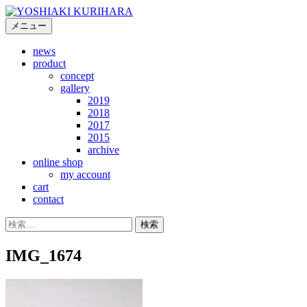
コ
ン
メニュー
テ
news
ン
product
ツ
concept
へ
gallery
ス
2019
キ
2018
2017
ッ
2015
プ
archive
online shop
my account
cart
contact
検
索:
IMG_1674