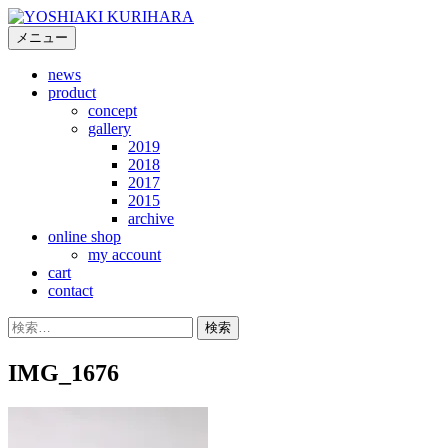
コ
ン
メニュー
テ
news
ン
product
ツ
concept
へ
gallery
ス
2019
キ
2018
2017
ッ
2015
プ
archive
online shop
my account
cart
contact
検
索:
IMG_1676