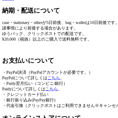
ゲ
納期・配送について
ー
シ
case・stationary・otherが5日前後、bag・walletは10日前後です
ョ
諸事情により前後する場合があります。
ゆうパック、クリックポストでの配送です。
ン
¥20,000（税抜）以上のご購入で送料無料です。
お支払いについて
・PayPal決済（PayPalアカウントが必要です。）
PayPalについて詳しくは
こちら
。
・Paidy翌⽉払い（コンビニ/銀⾏）
Paidyについて詳しくは
こちら
。
・クレジットカード払い
・銀行振り込み(PayPay銀行)
・代金引換（クリックポストはご利用できません※キャンセ