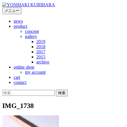
コ
ン
メニュー
テ
news
ン
product
ツ
concept
へ
gallery
ス
2019
キ
2018
2017
ッ
2015
プ
archive
online shop
my account
cart
contact
検
索:
IMG_1738