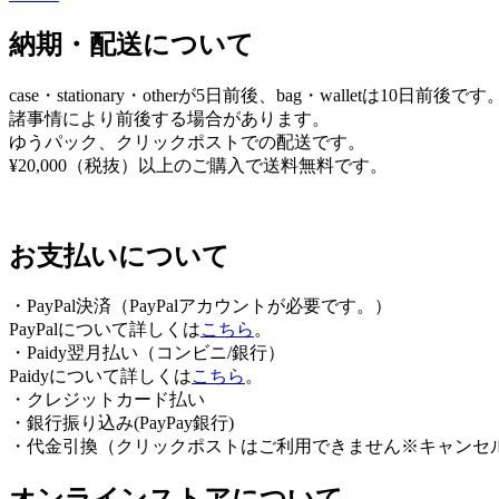
ゲ
納期・配送について
ー
シ
case・stationary・otherが5日前後、bag・walletは10日前後です
ョ
諸事情により前後する場合があります。
ゆうパック、クリックポストでの配送です。
ン
¥20,000（税抜）以上のご購入で送料無料です。
お支払いについて
・PayPal決済（PayPalアカウントが必要です。）
PayPalについて詳しくは
こちら
。
・Paidy翌⽉払い（コンビニ/銀⾏）
Paidyについて詳しくは
こちら
。
・クレジットカード払い
・銀行振り込み(PayPay銀行)
・代金引換（クリックポストはご利用できません※キャンセ