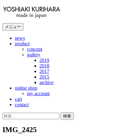
コ
ン
テ
ン
メニュー
ツ
へ
news
product
ス
concept
キ
gallery
ッ
2019
プ
2018
2017
2015
archive
online shop
my account
cart
contact
検
索:
IMG_2425