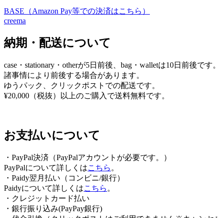
BASE（Amazon Pay等での決済はこちら）
ビ
creema
ゲ
納期・配送について
ー
シ
case・stationary・otherが5日前後、bag・walletは10日前後です
ョ
諸事情により前後する場合があります。
ゆうパック、クリックポストでの配送です。
ン
¥20,000（税抜）以上のご購入で送料無料です。
お支払いについて
・PayPal決済（PayPalアカウントが必要です。）
PayPalについて詳しくは
こちら
。
・Paidy翌⽉払い（コンビニ/銀⾏）
Paidyについて詳しくは
こちら
。
・クレジットカード払い
・銀行振り込み(PayPay銀行)