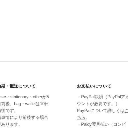
納期・配送について
お支払いについて
ase・stationary・otherが5
・PayPal決済（PayPalア
前後、bag・walletは10日
ウントが必要です。）
前後です。
PayPalについて詳しくは
諸事情により前後する場合
ちら
。
があります。
・Paidy翌⽉払い（コンビ