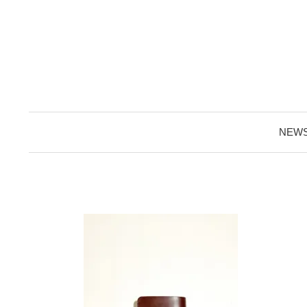
コ
ン
テ
ン
ツ
へ
ス
NEW
キ
ッ
プ