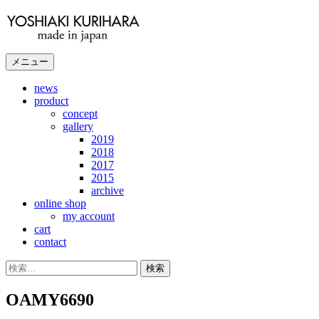
コ
ン
テ
ン
メニュー
ツ
へ
news
product
ス
concept
キ
gallery
ッ
2019
プ
2018
2017
2015
archive
online shop
my account
cart
contact
検
索:
OAMY6690