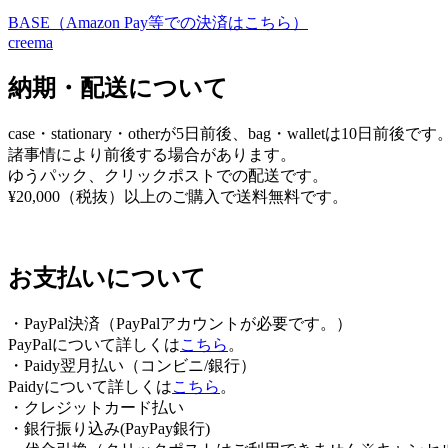
BASE（Amazon Pay等での決済はこちら）
ビ
creema
ゲ
納期・配送について
ー
シ
case・stationary・otherが5日前後、bag・walletは10日前後です
ョ
諸事情により前後する場合があります。
ゆうパック、クリックポストでの配送です。
ン
¥20,000（税抜）以上のご購入で送料無料です。
お支払いについて
・PayPal決済（PayPalアカウントが必要です。）
PayPalについて詳しくは
こちら
。
・Paidy翌⽉払い（コンビニ/銀⾏）
Paidyについて詳しくは
こちら
。
・クレジットカード払い
・銀行振り込み(PayPay銀行)