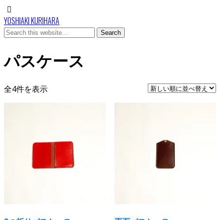
YOSHIAKI KURIHARA
パスケース
新
全4件を表示
し
い
順