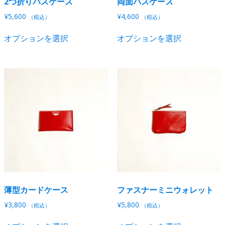
2つ折りパスケース
両面パスケース
¥
5,600
¥
4,600
（税込）
（税込）
こ
こ
オプションを選択
オプションを選択
の
の
商
商
品
品
に
に
は
は
複
複
数
数
の
の
バ
バ
リ
リ
エ
エ
ー
ー
シ
シ
薄型カードケース
ファスナーミニウォレット
ョ
ョ
ン
ン
¥
3,800
¥
5,800
（税込）
（税込）
が
が
こ
こ