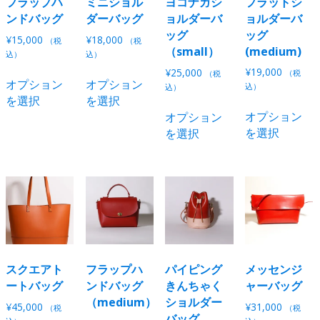
エ
エ
リ
フラップハ
ミニショル
ヨコナガシ
フラットシ
品
商
商
ー
ー
エ
ンドバッグ
ダーバッグ
ョルダーバ
ョルダーバ
ペ
品
品
シ
シ
ー
ッグ
ッグ
¥
15,000
¥
18,000
（税
（税
ー
ペ
ペ
ョ
ョ
シ
（small）
(medium)
込）
込）
ジ
ー
ー
ン
ン
ョ
こ
こ
¥
19,000
¥
25,000
（税
（税
か
ジ
ジ
オプション
オプション
が
が
ン
の
の
込）
込）
ら
か
か
を選択
を選択
あ
あ
が
商
商
こ
選
ら
ら
オプション
オプション
り
り
あ
品
品
の
択
選
選
を選択
を選択
ま
ま
り
に
に
商
で
択
択
す。
す。
ま
は
は
品
き
で
で
オ
オ
す。
複
複
に
ま
き
き
プ
プ
オ
数
数
は
す
ま
ま
シ
シ
プ
の
の
複
す
す
ョ
ョ
シ
バ
バ
数
ン
ン
ョ
リ
リ
の
は
は
ン
エ
エ
バ
商
商
は
ー
ー
リ
スクエアト
フラップハ
パイピング
メッセンジ
品
品
商
シ
シ
エ
ートバッグ
ンドバッグ
きんちゃく
ャーバッグ
ペ
ペ
品
ョ
ョ
ー
（medium）
ショルダー
¥
45,000
¥
31,000
（税
（税
ー
ー
ペ
ン
ン
シ
バッグ