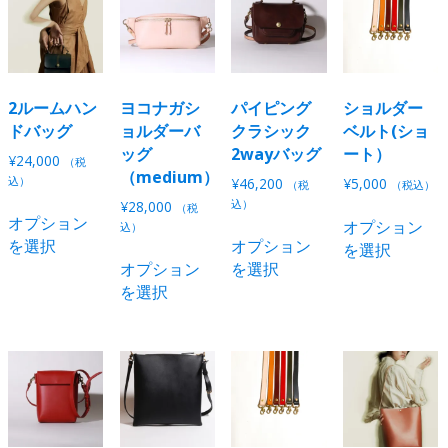
ま
き
で
オ
オ
オ
複
の
数
す
ま
き
プ
プ
プ
数
バ
の
す
ま
シ
シ
シ
の
リ
バ
す
ョ
ョ
ョ
バ
エ
リ
ン
ン
ン
リ
2ルームハン
ヨコナガシ
パイピング
ショルダー
ー
エ
は
は
は
エ
ドバッグ
ョルダーバ
クラシック
ベルト(ショ
シ
ー
商
商
商
ー
ッグ
2wayバッグ
ート）
ョ
シ
¥
24,000
（税
品
品
品
シ
（medium）
ン
ョ
込）
¥
46,200
¥
5,000
（税
（税込）
ペ
ペ
ペ
ョ
が
ン
こ
込）
¥
28,000
（税
ー
ー
ー
オプション
ン
あ
が
オプション
の
こ
込）
ジ
ジ
ジ
を選択
オプション
が
り
あ
を選択
商
こ
の
か
か
か
オプション
を選択
あ
ま
り
品
の
商
ら
ら
ら
を選択
り
す。
ま
に
商
品
選
選
選
ま
オ
す。
は
品
に
択
択
択
す。
プ
オ
複
に
は
で
で
で
オ
シ
プ
数
は
複
き
き
き
プ
ョ
シ
の
複
数
ま
ま
ま
シ
ン
ョ
バ
数
の
す
す
す
ョ
は
ン
リ
の
バ