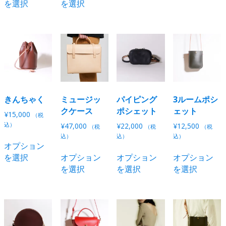
を選択
を選択
商
商
品
品
品
に
に
に
は
は
は
複
複
複
数
数
数
の
の
の
バ
バ
バ
リ
リ
リ
エ
きんちゃく
ミュージッ
パイピング
3ルームポシ
エ
エ
ー
クケース
ポシェット
ェット
¥
15,000
（税
ー
ー
シ
込）
¥
47,000
¥
22,000
¥
12,500
（税
（税
（税
シ
シ
ョ
こ
込）
込）
込）
オプション
ョ
ョ
ン
の
こ
こ
を選択
オプション
オプション
オプション
ン
ン
が
商
の
の
を選択
を選択
を選択
が
が
あ
品
商
商
あ
あ
り
に
品
品
り
り
ま
は
に
に
ま
ま
す。
複
は
は
す。
す。
オ
数
複
複