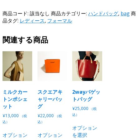
ァ
ス
商品コード:
該当なし
商品カテゴリー:
ハンドバッグ
,
bag
商
ナ
品タグ:
レディース
,
フォーマル
ー
ハ
関連する商品
ン
ド
バ
ッ
グ
個
ミルクカー
スクエアキ
2wayバゲッ
トンポシェ
ャリーバッ
トバッグ
ット
グ
¥
25,000
（税
込）
¥
13,000
¥
22,000
（税
（税
こ
込）
込）
オプション
こ
こ
の
オプション
オプション
を選択
の
の
商