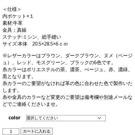
＜仕様＞
内ポケット×１
素材:牛革
金具：真鍮
ステッチ:ミシン、総手縫い
サイズ:本体 20.5×28.5×6ｃｍ
※レザーカラーはブラウン、ダークブラウン、ヌメ（ベージ
ュ）、レッド、モスグリーン、ブラックの6色です。
糸カラーはポリエステルの茶、濃茶、べージュ、赤、濃緑、
黒となります。
糸カラーのご要望がなければ革の色に合わせた色で製作いた
します。
糸や金具のカラーなど変更のご要望は備考欄や別途メールな
どでご連絡くださいませ。
color
フ
カートに入れる