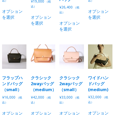
込）
込）
¥
19,000
（税
ジ
ジ
ー
が
が
ョ
こ
込）
¥
26,400
（税
か
か
ジ
オプション
オプション
あ
あ
ン
の
こ
込）
ら
ら
か
を選択
オプション
を選択
り
り
が
商
の
こ
選
選
ら
を選択
オプション
ま
ま
あ
品
商
の
択
択
選
を選択
す。
す。
り
に
品
商
で
で
択
オ
オ
ま
は
に
品
き
き
で
プ
プ
す。
複
は
に
ま
ま
き
シ
シ
オ
数
複
は
す
す
ま
ョ
ョ
プ
の
数
複
す
ン
ン
シ
バ
の
数
は
は
ョ
リ
バ
の
商
商
ン
エ
リ
バ
品
品
は
ー
エ
リ
フラップハ
クラシック
クラシック
ワイドハン
ペ
ペ
商
シ
ー
エ
ンドバッグ
2wayバッグ
2wayバッグ
ドバッグ
ー
ー
品
ョ
シ
ー
（small）
（medium）
（small）
(medium)
ジ
ジ
ペ
ン
ョ
シ
¥
32,000
¥
16,000
¥
42,000
¥
33,000
（税
（税
（税
（税
か
か
ー
が
ン
ョ
込）
込）
込）
込）
ら
ら
ジ
あ
が
ン
こ
こ
こ
選
選
か
オプション
オプション
オプション
オプション
り
あ
が
の
の
の