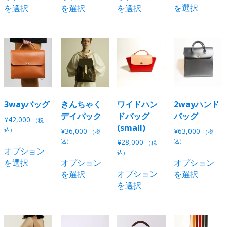
択
択
ら
を選択
を選択
を選択
を選択
ま
り
あ
商
商
商
で
で
選
す。
ま
り
品
品
品
き
き
択
オ
す。
ま
に
に
に
ま
ま
で
プ
オ
す。
は
は
は
す
す
き
シ
プ
オ
複
複
複
ま
ョ
シ
プ
数
数
数
す
ン
ョ
シ
の
の
の
は
ン
ョ
バ
バ
バ
商
は
ン
リ
リ
リ
3wayバッグ
きんちゃく
ワイドハン
2wayハンド
品
商
は
エ
エ
エ
デイパック
ドバッグ
バッグ
¥
42,000
（税
ペ
品
商
ー
ー
ー
(small)
込）
¥
36,000
¥
63,000
（税
（税
ー
ペ
品
シ
シ
シ
こ
込）
¥
28,000
込）
（税
ジ
ー
ペ
オプション
ョ
ョ
ョ
の
こ
込）
か
ジ
ー
を選択
オプション
オプション
ン
ン
ン
こ
商
の
ら
か
ジ
オプション
を選択
を選択
が
が
が
の
品
商
選
ら
か
を選択
あ
あ
あ
商
に
品
択
選
ら
り
り
り
品
は
に
で
択
選
ま
ま
ま
に
複
は
き
で
択
す。
す。
す。
は
数
複