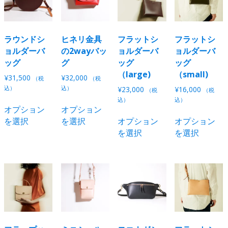
オ
オ
プ
の
数
数
プ
プ
シ
バ
の
の
シ
シ
ョ
リ
バ
バ
ョ
ョ
ン
エ
リ
リ
ラウンドシ
ヒネリ金具
フラットシ
フラットシ
ン
ン
は
ー
エ
エ
ョルダーバ
の2wayバッ
ョルダーバ
ョルダーバ
は
は
商
シ
ー
ー
ッグ
グ
ッグ
ッグ
商
商
品
ョ
シ
シ
（large)
（small)
¥
31,500
¥
32,000
（税
（税
品
品
ペ
ン
ョ
ョ
込）
込）
¥
23,000
¥
16,000
（税
（税
ペ
ペ
ー
が
ン
ン
こ
こ
込）
込）
ー
ー
ジ
オプション
オプション
あ
が
が
の
の
こ
ジ
ジ
か
を選択
を選択
オプション
オプション
り
あ
あ
商
商
の
か
か
ら
を選択
を選択
ま
り
り
品
品
商
ら
ら
選
す。
ま
ま
に
に
品
選
選
択
オ
す。
す。
は
は
に
択
択
で
プ
オ
オ
複
複
は
で
で
き
シ
プ
プ
数
数
複
き
き
ま
ョ
シ
シ
の
の
数
ま
ま
す
ン
ョ
ョ
バ
バ
の
す
す
は
ン
ン
リ
リ
バ
商
は
は