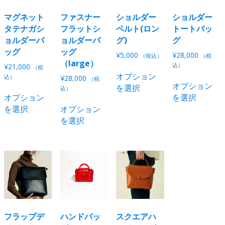
ン
商
は
エ
バ
リ
は
品
商
ー
リ
エ
マグネット
ファスナー
ショルダー
ショルダー
商
ペ
品
シ
エ
ー
タテナガシ
フラットシ
ベルト(ロン
トートバッ
品
ー
ペ
ョ
ー
シ
ョルダーバ
ョルダーバ
グ)
グ
ペ
ジ
ー
ン
シ
ョ
ッグ
ッグ
¥
5,000
¥
28,000
（税込）
（税
ー
か
ジ
が
ョ
ン
（large）
込）
¥
21,000
こ
（税
ジ
ら
か
あ
ン
が
オプション
込）
¥
28,000
の
（税
か
選
ら
オプション
り
が
あ
を選択
こ
込）
商
ら
択
選
オプション
を選択
ま
あ
り
の
こ
品
選
で
択
を選択
オプション
す。
り
ま
商
の
に
択
き
で
を選択
オ
ま
す。
品
商
は
で
ま
き
プ
す。
オ
に
品
複
き
す
ま
シ
オ
プ
は
に
数
ま
す
ョ
プ
シ
複
は
の
す
ン
シ
ョ
数
複
バ
は
ョ
ン
の
数
リ
商
ン
は
バ
の
エ
品
は
商
リ
バ
ー
ペ
商
品
エ
リ
フラップデ
ハンドバッ
スクエアハ
シ
ー
品
ペ