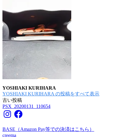
YOSHIAKI KURIHARA
YOSHIAKI KURIHARA の投稿をすべて表示
古い投稿
投
PSX_20200131_110654
稿
Instagram
Facebook
ナ
BASE（Amazon Pay等での決済はこちら）
ビ
creema