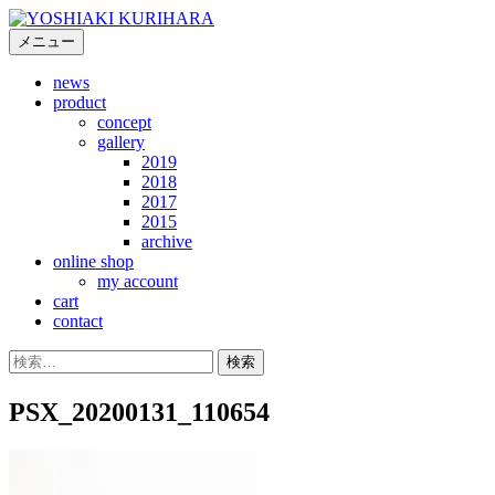
コ
ン
メニュー
テ
news
ン
product
ツ
concept
へ
gallery
ス
2019
キ
2018
2017
ッ
2015
プ
archive
online shop
my account
cart
contact
検
索:
PSX_20200131_110654