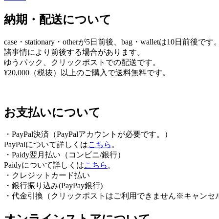
ゲ
納期・配送について
ー
シ
case・stationary・otherが5日前後、bag・walletは10日前後です
ョ
諸事情により前後する場合があります。
ゆうパック、クリックポストでの配送です。
ン
¥20,000（税抜）以上のご購入で送料無料です。
お支払いについて
・PayPal決済（PayPalアカウントが必要です。）
PayPalについて詳しくは
こちら
。
・Paidy翌⽉払い（コンビニ/銀⾏）
Paidyについて詳しくは
こちら
。
・クレジットカード払い
・銀行振り込み(PayPay銀行)
・代金引換（クリックポストはご利用できません※キャンセ