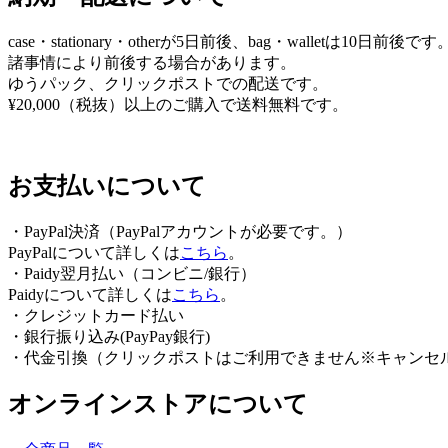
シ
case・stationary・otherが5日前後、bag・walletは10日前後です
ョ
諸事情により前後する場合があります。
ゆうパック、クリックポストでの配送です。
ン
¥20,000（税抜）以上のご購入で送料無料です。
お支払いについて
・PayPal決済（PayPalアカウントが必要です。）
PayPalについて詳しくは
こちら
。
・Paidy翌⽉払い（コンビニ/銀⾏）
Paidyについて詳しくは
こちら
。
・クレジットカード払い
・銀行振り込み(PayPay銀行)
・代金引換（クリックポストはご利用できません※キャンセ
オンラインストアについて