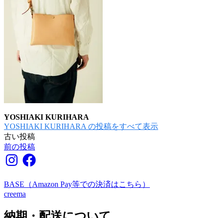
YOSHIAKI KURIHARA
YOSHIAKI KURIHARA の投稿をすべて表示
古い投稿
投
前の投稿
稿
Instagram
Facebook
ナ
ビ
BASE（Amazon Pay等での決済はこちら）
creema
ゲ
納期・配送について
ー