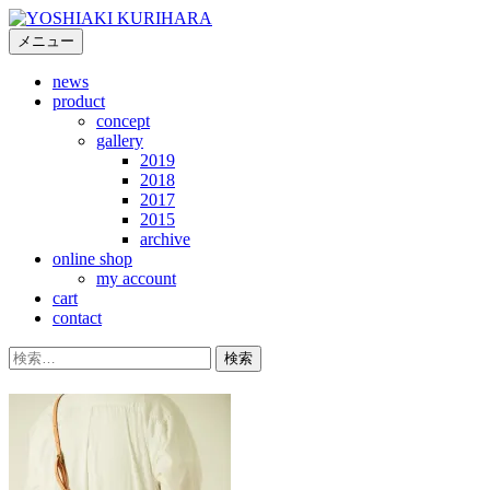
コ
ン
メニュー
テ
news
ン
product
ツ
concept
へ
gallery
ス
2019
キ
2018
2017
ッ
2015
プ
archive
online shop
my account
cart
contact
検
索: