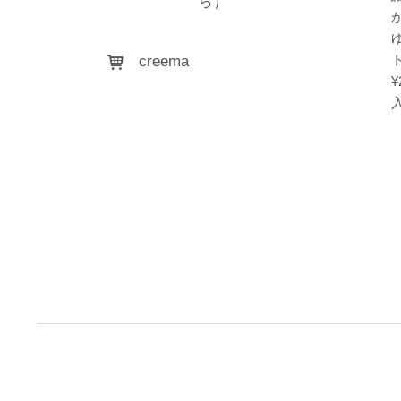
ら）
creema