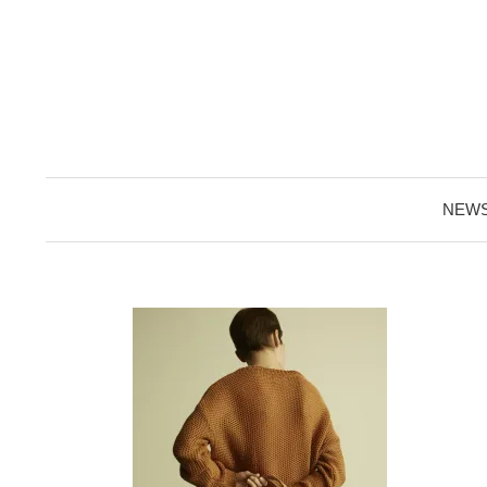
コ
ン
テ
ン
ツ
へ
ス
NEW
キ
ッ
プ