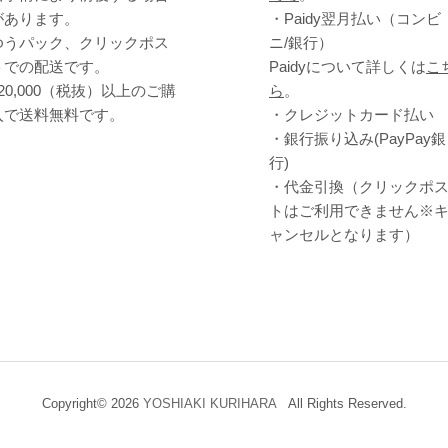
があります。
・Paidy翌⽉払い（コンビ
ゆうパック、クリックポス
ニ/銀⾏）
トでの配送です。
Paidyについて詳しくは
こ
¥20,000（税抜）以上のご購
ら
。
入で送料無料です。
・クレジットカード払い
・銀行振り込み(PayPay銀
行)
・代金引換（クリックポ
トはご利用できません※
ャンセルとなります）
Copyright© 2026
YOSHIAKI KURIHARA
All Rights Reserved.