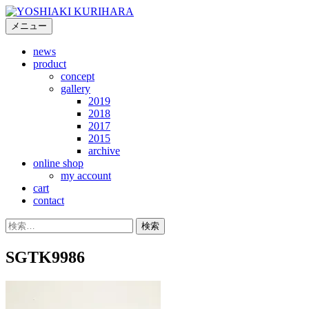
コ
ン
メニュー
テ
news
ン
product
ツ
concept
へ
gallery
ス
2019
キ
2018
2017
ッ
2015
プ
archive
online shop
my account
cart
contact
検
索:
SGTK9986