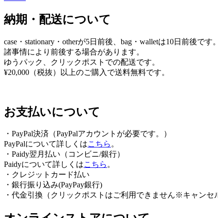
ゲ
納期・配送について
ー
シ
case・stationary・otherが5日前後、bag・walletは10日前後です
ョ
諸事情により前後する場合があります。
ゆうパック、クリックポストでの配送です。
ン
¥20,000（税抜）以上のご購入で送料無料です。
お支払いについて
・PayPal決済（PayPalアカウントが必要です。）
PayPalについて詳しくは
こちら
。
・Paidy翌⽉払い（コンビニ/銀⾏）
Paidyについて詳しくは
こちら
。
・クレジットカード払い
・銀行振り込み(PayPay銀行)
・代金引換（クリックポストはご利用できません※キャンセ