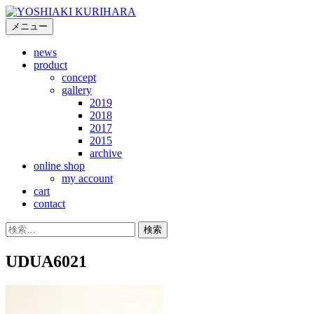
コ
ン
メニュー
テ
news
ン
product
ツ
concept
へ
gallery
ス
2019
キ
2018
2017
ッ
2015
プ
archive
online shop
my account
cart
contact
検
索:
UDUA6021