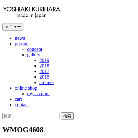
コ
ン
テ
ン
メニュー
ツ
へ
news
product
ス
concept
キ
gallery
ッ
2019
プ
2018
2017
2015
archive
online shop
my account
cart
contact
検
索:
WMOG4608