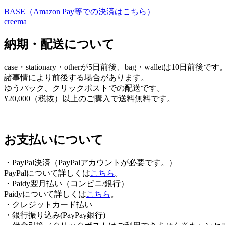
BASE（Amazon Pay等での決済はこちら）
ビ
creema
ゲ
納期・配送について
ー
シ
case・stationary・otherが5日前後、bag・walletは10日前後です
ョ
諸事情により前後する場合があります。
ゆうパック、クリックポストでの配送です。
ン
¥20,000（税抜）以上のご購入で送料無料です。
お支払いについて
・PayPal決済（PayPalアカウントが必要です。）
PayPalについて詳しくは
こちら
。
・Paidy翌⽉払い（コンビニ/銀⾏）
Paidyについて詳しくは
こちら
。
・クレジットカード払い
・銀行振り込み(PayPay銀行)