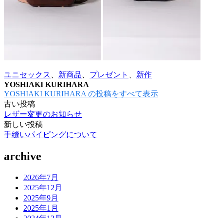
ユニセックス
、
新商品
、
プレゼント
、
新作
YOSHIAKI KURIHARA
YOSHIAKI KURIHARA の投稿をすべて表示
古い投稿
投
レザー変更のお知らせ
稿
新しい投稿
手縫いパイピングについて
ナ
ビ
archive
ゲ
2026年7月
ー
2025年12月
2025年9月
シ
2025年1月
ョ