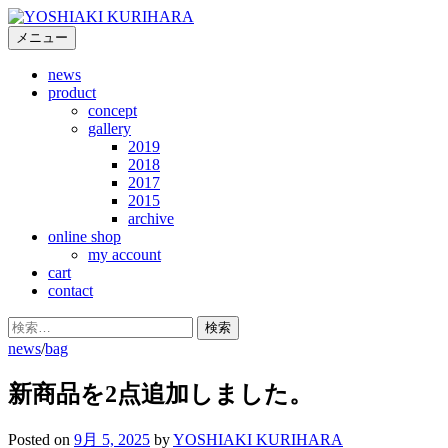
コ
ン
メニュー
テ
news
ン
product
ツ
concept
へ
gallery
ス
2019
キ
2018
2017
ッ
2015
プ
archive
online shop
my account
cart
contact
検
索:
news
/
bag
新商品を2点追加しました。
Posted
on
9月 5, 2025
by
YOSHIAKI KURIHARA