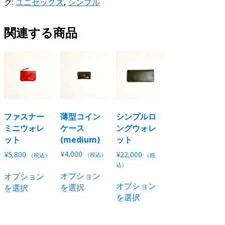
グ:
ユニセックス
,
シンプル
ロ
ン
関連する商品
グ
ウ
ォ
レ
ッ
ト
個
ファスナー
薄型コイン
シンプルロ
ミニウォレ
ケース
ングウォレ
ット
(medium)
ット
¥
4,000
¥
5,800
¥
22,000
（税込）
（税込）
（税
込）
こ
こ
オプション
オプション
こ
の
の
オプション
を選択
を選択
の
商
商
を選択
商
品
品
品
に
に
に
は