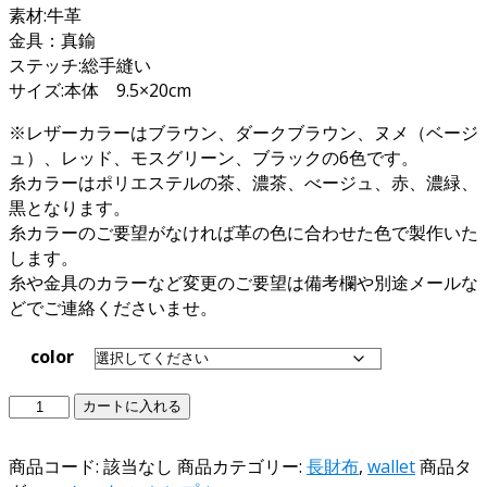
素材:牛革
金具：真鍮
ステッチ:総手縫い
サイズ:本体 9.5×20cm
※レザーカラーはブラウン、ダークブラウン、ヌメ（ベージ
ュ）、レッド、モスグリーン、ブラックの6色です。
糸カラーはポリエステルの茶、濃茶、べージュ、赤、濃緑、
黒となります。
糸カラーのご要望がなければ革の色に合わせた色で製作いた
します。
糸や金具のカラーなど変更のご要望は備考欄や別途メールな
どでご連絡くださいませ。
color
フ
カートに入れる
ラ
ッ
商品コード:
該当なし
商品カテゴリー:
長財布
,
wallet
商品タ
プ