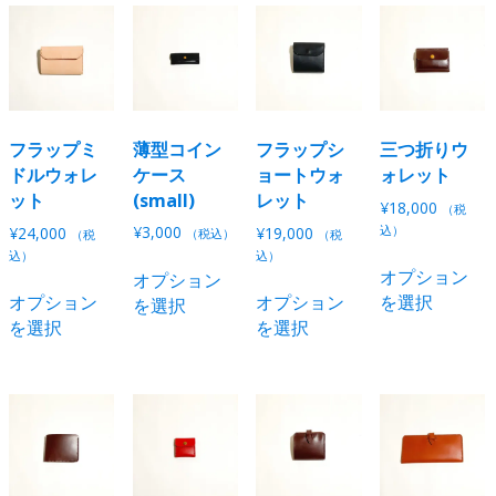
は
は
複
複
複
数
数
数
の
の
の
バ
バ
バ
リ
リ
リ
フラップミ
薄型コイン
フラップシ
三つ折りウ
エ
エ
エ
ドルウォレ
ケース
ョートウォ
ォレット
ー
ー
ー
ット
(small)
レット
シ
シ
¥
18,000
（税
シ
ョ
ョ
¥
3,000
込）
¥
24,000
¥
19,000
（税込）
（税
（税
ョ
ン
ン
込）
込）
こ
オプション
ン
オプション
が
が
こ
こ
の
オプション
オプション
を選択
が
を選択
あ
あ
の
の
商
を選択
を選択
あ
り
り
商
商
品
り
ま
ま
品
品
に
ま
す。
す。
に
に
は
す。
オ
オ
は
は
複
オ
プ
プ
複
複
数
プ
シ
シ
数
数
の
シ
ョ
ョ
の
の
バ