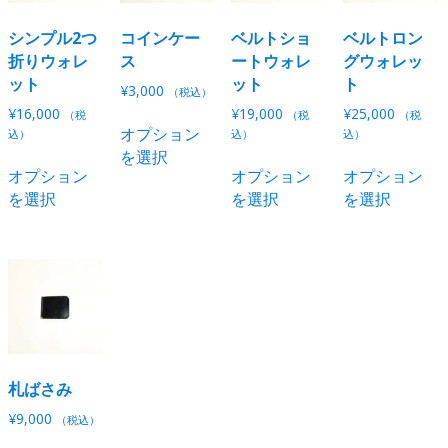
ョ
ン
ン
バ
バ
リ
ン
は
は
リ
リ
シンプル2つ
コインケー
ベルトショ
ベルトロン
エ
は
商
商
エ
エ
折りウォレ
ス
ートウォレ
グウォレッ
ー
商
品
品
ー
ー
ット
ット
ト
シ
¥
3,000
（税込）
品
ペ
ペ
シ
シ
ョ
¥
16,000
¥
19,000
¥
25,000
こ
（税
（税
（税
ペ
ー
ー
ョ
ョ
ン
オプション
込）
込）
込）
の
ー
ジ
ジ
ン
ン
が
を選択
こ
こ
商
ジ
か
か
オプション
オプション
オプション
が
が
あ
の
の
品
か
ら
ら
を選択
を選択
を選択
あ
あ
り
商
商
に
ら
選
選
り
り
ま
品
品
は
選
択
択
ま
ま
す。
に
に
複
択
で
で
す。
す。
オ
は
は
数
で
き
き
オ
オ
プ
複
複
の
き
ま
ま
プ
プ
シ
数
数
バ
ま
す
す
シ
シ
ョ
の
の
リ
す
ョ
ョ
ン
バ
バ
エ
ン
ン
は
リ
リ
札ばさみ
ー
は
は
商
エ
エ
シ
¥
9,000
（税込）
商
商
品
ー
ー
ョ
こ