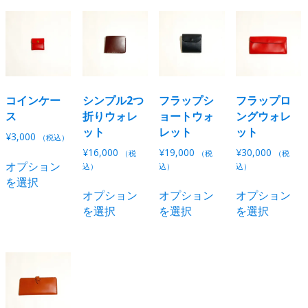
ま
す。
す。
に
数
は
す。
オ
オ
は
の
複
オ
プ
プ
複
バ
数
プ
シ
シ
数
リ
の
シ
ョ
ョ
の
エ
バ
ョ
ン
ン
バ
ー
リ
ン
は
は
リ
コインケー
シンプル2つ
フラップシ
フラップロ
シ
エ
は
商
商
エ
ス
折りウォレ
ョートウォ
ングウォレ
ョ
ー
商
品
品
ー
ット
レット
ット
ン
シ
¥
3,000
（税込）
品
ペ
ペ
シ
が
ョ
¥
16,000
¥
19,000
¥
30,000
こ
（税
（税
（税
ペ
ー
ー
ョ
オプション
あ
ン
込）
込）
込）
の
ー
ジ
ジ
ン
を選択
り
が
こ
こ
商
ジ
か
か
オプション
オプション
オプション
が
ま
あ
の
の
品
か
ら
ら
を選択
を選択
を選択
あ
す。
り
商
商
に
ら
選
選
り
オ
ま
品
品
は
選
択
択
ま
プ
す。
に
に
複
択
で
で
す。
シ
オ
は
は
数
で
き
き
オ
ョ
プ
複
複
の
き
ま
ま
プ
ン
シ
数
数
バ
ま
す
す
シ