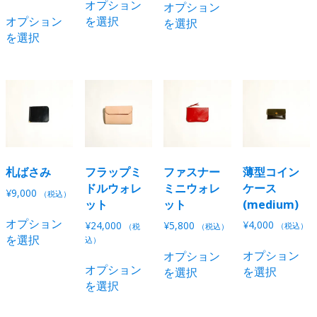
オプション
オプション
こ
の
の
オプション
を選択
を選択
の
商
商
を選択
商
品
品
品
に
に
に
は
は
は
複
複
複
数
数
数
の
の
の
バ
バ
バ
リ
リ
リ
エ
札ばさみ
フラップミ
ファスナー
薄型コイン
エ
エ
ー
ドルウォレ
ミニウォレ
ケース
ー
¥
9,000
（税込）
ー
シ
ット
ット
(medium)
シ
こ
シ
ョ
ョ
オプション
¥
4,000
¥
24,000
¥
5,800
の
（税込）
（税
（税込）
ョ
ン
ン
を選択
込）
商
こ
ン
が
オプション
が
オプション
こ
品
の
オプション
が
あ
を選択
あ
を選択
の
に
商
を選択
あ
り
り
商
は
品
り
ま
ま
品
複
に