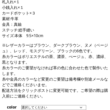
札入れ×１
小銭入れ×１
カードポケット×３
素材:牛革
金具：真鍮
ステッチ:総手縫い
サイズ:本体 9.5×10cm
※レザーカラーはブラウン、ダークブラウン、ヌメ（ベージ
ュ）、レッド、モスグリーン、ブラックの6色です。
糸カラーはポリエステルの茶、濃茶、べージュ、赤、濃緑、
黒となります。
糸カラーのご要望がなければ革の色に合わせた色で製作いた
します。
糸や金具のカラーなど変更のご要望は備考欄や別途メールな
どでご連絡くださいませ。
配送方法をクリックポストに変更可能です。ご希望の際は購
入前にご連絡ください。
color