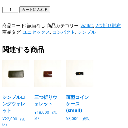
ベ
カートに入れる
ル
ト
商品コード:
該当なし
商品カテゴリー:
wallet
,
2つ折り財布
シ
商品タグ:
ユニセックス
,
コンパクト
,
シンプル
ョ
ー
関連する商品
ト
ウ
ォ
レ
ッ
ト
個
シンプルロ
三つ折りウ
薄型コイン
ングウォレ
ォレット
ケース
ット
(small)
¥
18,000
（税
込）
¥
3,000
¥
22,000
（税込）
（税
こ
込）
こ